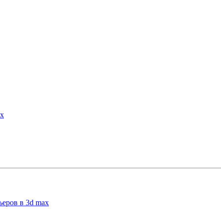
ax
ьеров в 3d max