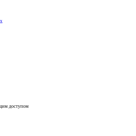
ax
бщим доступом