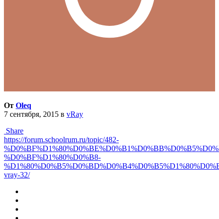
От
Oleq
7 сентября, 2015
в
vRay
Share
https://forum.schoolrum.ru/topic/482-
%D0%BF%D1%80%D0%BE%D0%B1%D0%BB%D0%B5%D0%
%D0%BF%D1%80%D0%B8-
%D1%80%D0%B5%D0%BD%D0%B4%D0%B5%D1%80%D0%B
vray-32/