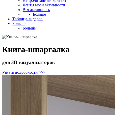
Непрочитанный контент
Ленты моей активности
Вся активность
Больше
Таблица лидеров
Больше
Больше
Книга-шпаргалка
для 3D-визуализаторов
Узнать подробности >>>