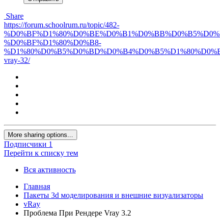
Share
https://forum.schoolrum.ru/topic/482-
%D0%BF%D1%80%D0%BE%D0%B1%D0%BB%D0%B5%D0%
%D0%BF%D1%80%D0%B8-
%D1%80%D0%B5%D0%BD%D0%B4%D0%B5%D1%80%D0%B
vray-32/
More sharing options...
Подписчики
1
Перейти к списку тем
Вся активность
Главная
Пакеты 3d моделирования и внешние визуализаторы
vRay
Проблема При Рендере Vray 3.2