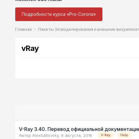
Подробности курса «Pro-Corona»
Главная
Пакеты 3d моделирования и внешние визуализ
vRay
V-Ray 3.40. Перевод официальной документации
Автор
AlexSaltovsky
,
6 августа, 2016
V-Ray
Help