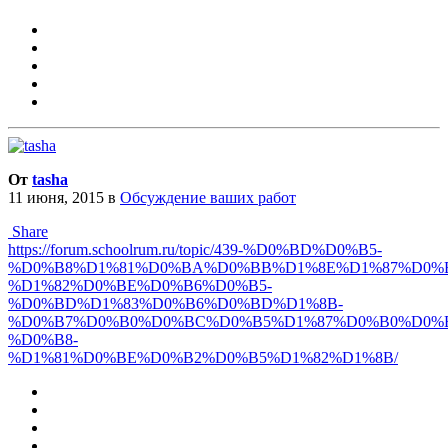
От
tasha
11 июня, 2015
в
Обсуждение ваших работ
Share
https://forum.schoolrum.ru/topic/439-%D0%BD%D0%B5-
%D0%B8%D1%81%D0%BA%D0%BB%D1%8E%D1%87%D0%
%D1%82%D0%BE%D0%B6%D0%B5-
%D0%BD%D1%83%D0%B6%D0%BD%D1%8B-
%D0%B7%D0%B0%D0%BC%D0%B5%D1%87%D0%B0%D0%
%D0%B8-
%D1%81%D0%BE%D0%B2%D0%B5%D1%82%D1%8B/