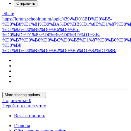
Отправить
Share
https://forum.schoolrum.ru/topic/439-%D0%BD%D0%B5-
%D0%B8%D1%81%D0%BA%D0%BB%D1%8E%D1%87%D0%
%D1%82%D0%BE%D0%B6%D0%B5-
%D0%BD%D1%83%D0%B6%D0%BD%D1%8B-
%D0%B7%D0%B0%D0%BC%D0%B5%D1%87%D0%B0%D0%
%D0%B8-
%D1%81%D0%BE%D0%B2%D0%B5%D1%82%D1%8B/
More sharing options...
Подписчики
0
Перейти к списку тем
Вся активность
Главная
Обсуждение ваших работ