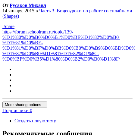
От
Русаков Михаил
14 января, 2015
в
Часть 3. Видеоуроки по работе со сплайнами
(Shapes)
Share
https://forum.schoolrum.ru/topic/139-
%D1%80%D0%B0%D0%B1%D0%BE%D1%82%D0%B0-
%D1%81%D0%BE-
%D1%81%D0%BF%D0%BB%D0%B0%D0%B9%D0%BD%D0%
%D1%87%D0%B0%D1%81%D1%82%D1%8C-
%D0%BF%D0%B5%D1%80%D0%B2%D0%B0%D1%8F/
More sharing options...
Подписчики
0
Создать новую тему
Рекомендуемые сообщения