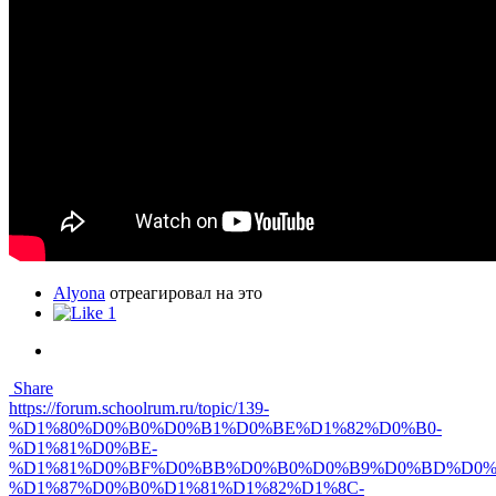
Alyona
отреагировал на это
1
Share
https://forum.schoolrum.ru/topic/139-
%D1%80%D0%B0%D0%B1%D0%BE%D1%82%D0%B0-
%D1%81%D0%BE-
%D1%81%D0%BF%D0%BB%D0%B0%D0%B9%D0%BD%D0%
%D1%87%D0%B0%D1%81%D1%82%D1%8C-