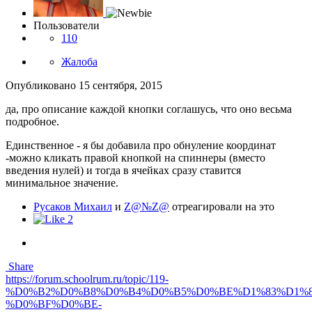
да, про описание каждой кнопки соглашусь, что оно весьма
подробное.
Единственное - я бы добавила про обнуление координат
-можно кликать правой кнопкой на спиннеры (вместо
введения нулей) и тогда в ячейках сразу ставится
минимальное значение.
Русаков Михаил
и
Z@№Z@
отреагировали на это
2
Share
https://forum.schoolrum.ru/topic/119-
%D0%B2%D0%B8%D0%B4%D0%B5%D0%BE%D1%83%D1%
%D0%BF%D0%BE-
%D0%B8%D0%BD%D1%82%D0%B5%D1%80%D1%84%D0%B
%E2%84%962/