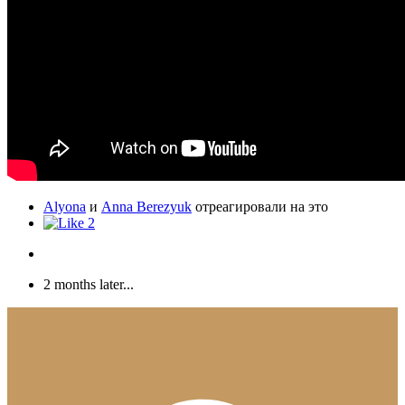
Alyona
и
Anna Berezyuk
отреагировали на это
2
2 months later...