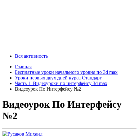
Вся активность
Главная
Бесплатные уроки начального уровня по 3d max
Уроки первых двух дней курса Стандарт
Часть 1. Видеоуроки по интерфейсу 3d max
Видеоурок По Интерфейсу №2
Видеоурок По Интерфейсу
№2
От
Русаков Михаил
28 декабря, 2014
в
Часть 1. Видеоуроки по интерфейсу 3d max
Share
https://forum.schoolrum.ru/topic/119-
%D0%B2%D0%B8%D0%B4%D0%B5%D0%BE%D1%83%D1%
%D0%BF%D0%BE-
%D0%B8%D0%BD%D1%82%D0%B5%D1%80%D1%84%D0%B