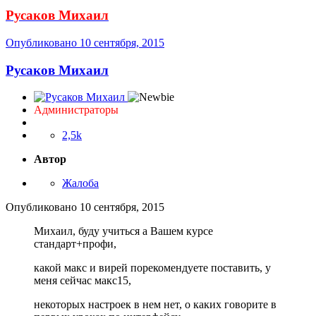
2,5k
Автор
Жалоба
Опубликовано
10 сентября, 2015
Михаил, буду учиться а Вашем курсе
стандарт+профи,
какой макс и вирей порекомендуете поставить, у
меня сейчас макс15,
некоторых настроек в нем нет, о каких говорите в
первых уроках по интерфейсу
В самом курсе в первом дне есть дополнительное видео, где
описаны изменения в интерфейсе 2015 макса. Лучше работать
в 2015 максе и vray 3