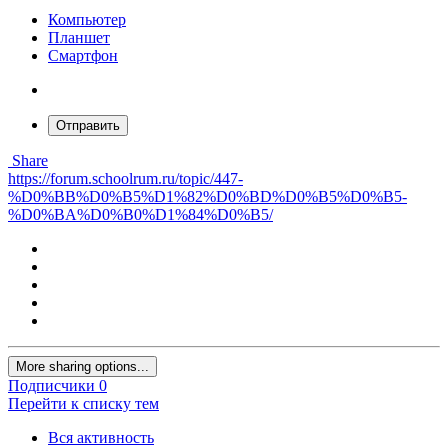
Компьютер
Планшет
Смартфон
Отправить
Share
https://forum.schoolrum.ru/topic/447-
%D0%BB%D0%B5%D1%82%D0%BD%D0%B5%D0%B5-
%D0%BA%D0%B0%D1%84%D0%B5/
More sharing options...
Подписчики
0
Перейти к списку тем
Вся активность