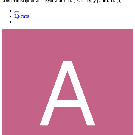
известном фильме: "Будем искать", А я "буду работать")))
Цитата