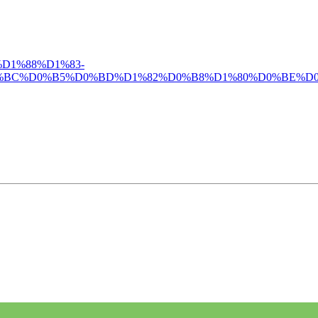
BE%D1%88%D1%83-
BC%D0%B5%D0%BD%D1%82%D0%B8%D1%80%D0%BE%D0