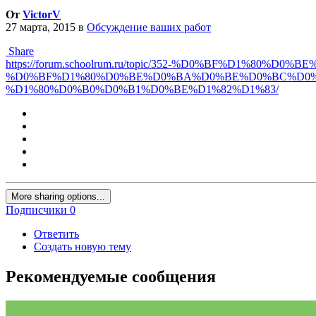
От
VictorV
27 марта, 2015
в
Обсуждение ваших работ
Share
https://forum.schoolrum.ru/topic/352-%D0%BF%D1%80%D0%
%D0%BF%D1%80%D0%BE%D0%BA%D0%BE%D0%BC%D0%
%D1%80%D0%B0%D0%B1%D0%BE%D1%82%D1%83/
More sharing options...
Подписчики
0
Ответить
Создать новую тему
Рекомендуемые сообщения